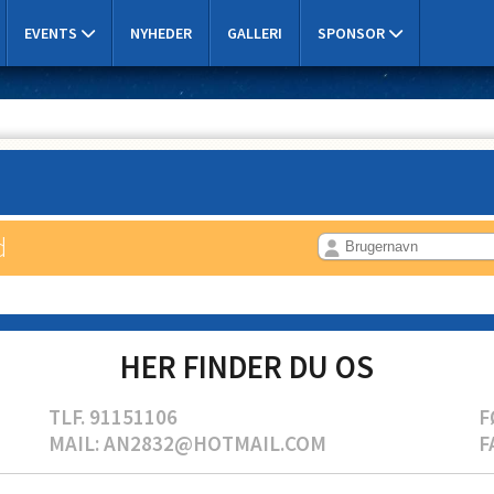
EVENTS
NYHEDER
GALLERI
SPONSOR
d
HER FINDER DU OS
TLF. 91151106
F
MAIL: AN2832@HOTMAIL.COM
F