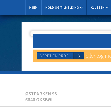
HJEM
HOLD OG TILMELDING
KLUBBEN
eller log in
OPRET EN PROFIL
ØSTPARKEN 93
6840 OKSBØL