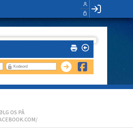
Facebook login
Husk mig
Glemt password
Opret profil
LOG IND
ØLG OS PÅ
ACEBOOK.COM/