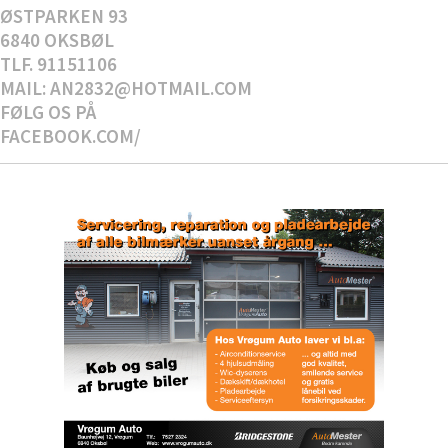
ØSTPARKEN 93
6840 OKSBØL
TLF. 91151106
MAIL: AN2832@HOTMAIL.COM
FØLG OS PÅ
FACEBOOK.COM/