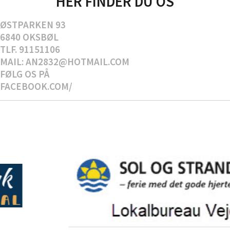
HER FINDER DU OS
ØSTPARKEN 93
6840 OKSBØL
TLF. 91151106
MAIL: AN2832@HOTMAIL.COM
FØLG OS PÅ
FACEBOOK.COM/