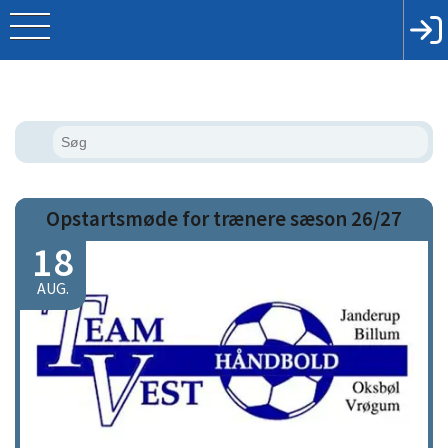
Opstartsmøde for trænere sæson 26/27
18
AUG.